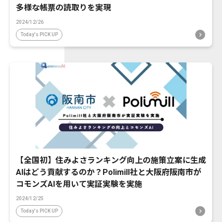
多様な帳票の読取りを実現
2024/12/26
Today's PICK UP
【全国初】住みよさランキング向上の施策立案に生成
AIはどう貢献するのか？Polimill社と大阪府阪南市が
コモンズAIを用いて実証実験を実施
2024/12/25
Today's PICK UP