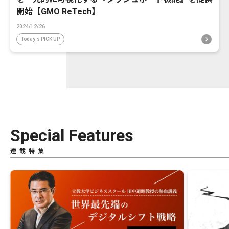
開始【GMO ReTech】
2024/12/26
Today's PICK UP
Special Features
連載特集