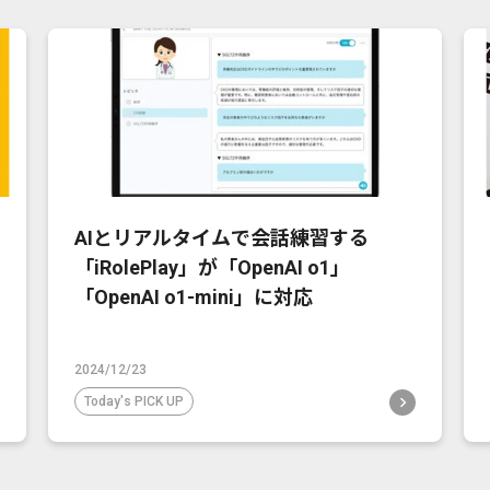
AIとリアルタイムで会話練習する
「iRolePlay」が「OpenAI o1」
「OpenAI o1-mini」に対応
2024/12/23
Today's PICK UP