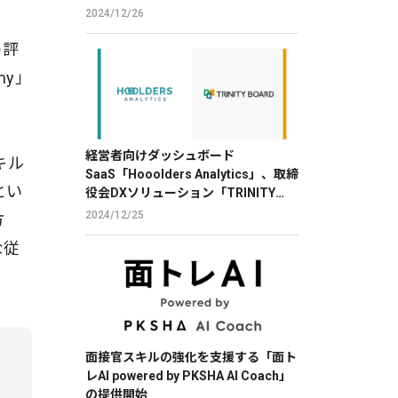
2024/12/26
の評
my」
経営者向けダッシュボード
キル
SaaS「Hooolders Analytics」、取締
とい
役会DXソリューション「TRINITY
BOARD」に株価分析機能を提供
2024/12/25
方
な従
面接官スキルの強化を支援する「面ト
レAI powered by PKSHA AI Coach」
の提供開始