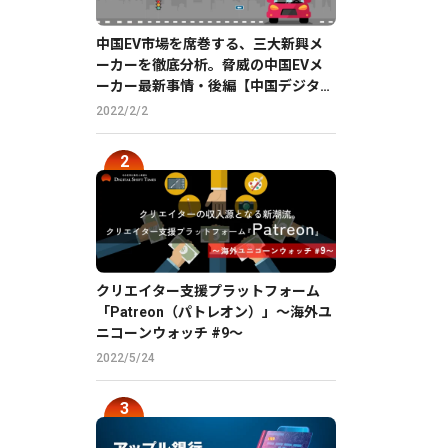
中国EV市場を席巻する、三大新興メ
ーカーを徹底分析。脅威の中国EVメ
ーカー最新事情・後編【中国デジタル
企業最前線】
2022/2/2
クリエイター支援プラットフォーム
「Patreon（パトレオン）」〜海外ユ
ニコーンウォッチ #9〜
2022/5/24