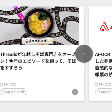
Threadsが年越しそば専門店をオープ
AI-OC
ン！今年のエピソードを綴って、そば
した非
をすすろう
直感的
帳票の
2024/12/20
2024/12/26
Today's PICK UP
Today's P