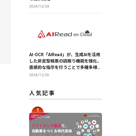
2024/12/24
AI-OCR「AIRead」が、生成AIを活用
した非定型帳票の読取り機能を強化、
直感的な指示を行うことで多種多様な
帳票の読取りを実現
2024/12/26
人気記事