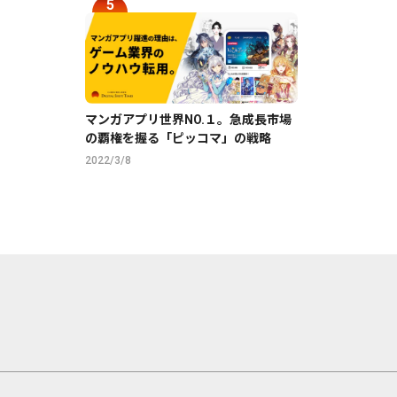
マンガアプリ世界NO.１。急成長市場
の覇権を握る「ピッコマ」の戦略
2022/3/8