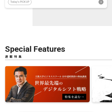
Today's PICK UP
Special Features
連載特集