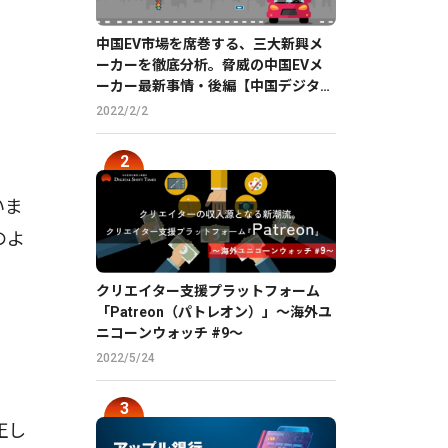
）
中国EV市場を席巻する、三大新興メ
ーカーを徹底分析。脅威の中国EVメ
ーカー最新事情・後編【中国デジタル
企業最前線】
2022/2/2
いま
のよ
クリエイター支援プラットフォーム
「Patreon（パトレオン）」〜海外ユ
ニコーンウォッチ #9〜
2022/5/24
正し