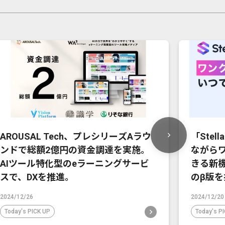
AROUSAL Tech、プレシリーズAラウ
「Stel
ンドで総額2億円の資金調達を実施。
ながらワ
AIツール特化型のeラーニングサービ
きる新機能「
スで、DXを推進。
のβ版を
2024/12/26
2024/12/20
Today's PICK UP
Today's P