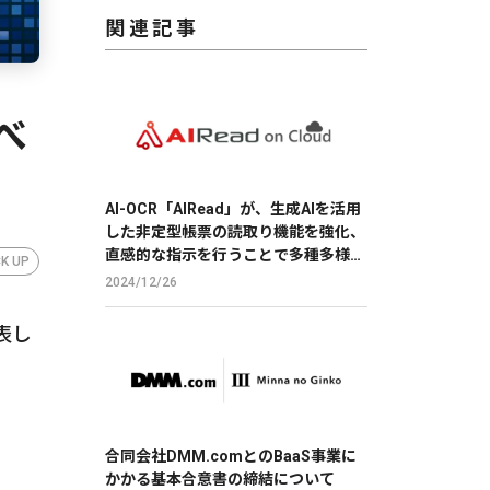
関連記事
べ
AI-OCR「AIRead」が、生成AIを活用
した非定型帳票の読取り機能を強化、
直感的な指示を行うことで多種多様な
CK UP
帳票の読取りを実現
2024/12/26
表し
合同会社DMM.comとのBaaS事業に
かかる基本合意書の締結について