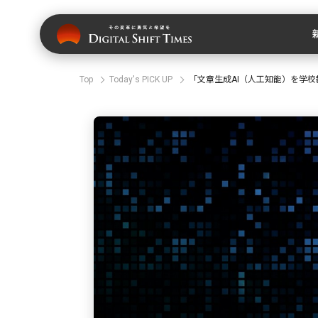
Top
Today's PICK UP
「文章生成AI（人工知能）を学