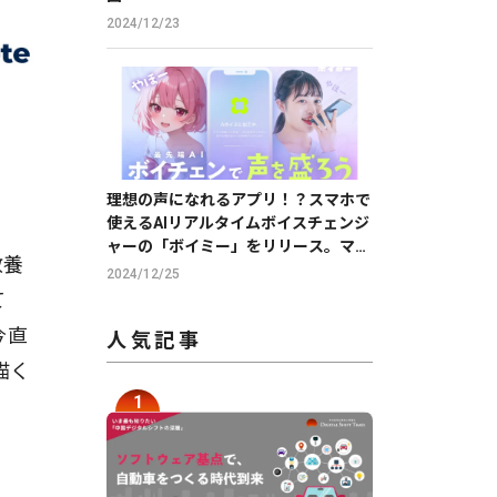
2024/12/23
理想の声になれるアプリ！？スマホで
使えるAIリアルタイムボイスチェンジ
ャーの「ボイミー」をリリース。マイ
教養
クに向かって喋るだけで、誰でも萌え
2024/12/25
声やイケボ風に音声変換が可能に。
て
今直
人気記事
描く