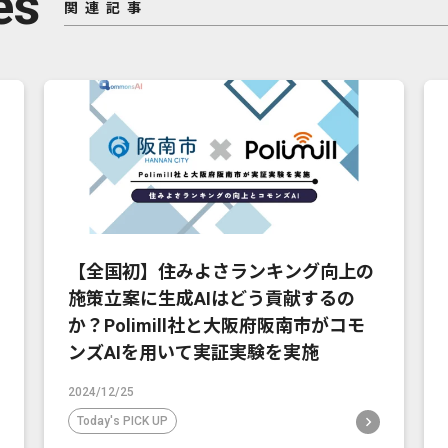
es
関連記事
【全国初】住みよさランキング向上の
施策立案に生成AIはどう貢献するの
か？Polimill社と大阪府阪南市がコモ
ンズAIを用いて実証実験を実施
2024/12/25
Today's PICK UP