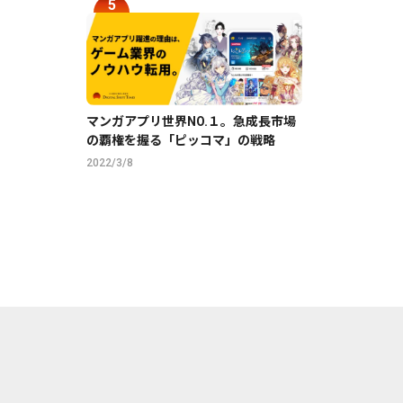
マンガアプリ世界NO.１。急成長市場
の覇権を握る「ピッコマ」の戦略
2022/3/8