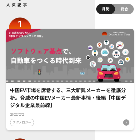
人気記事
月間
総合
中国EV市場を席巻する、三大新興メーカーを徹底分
析。脅威の中国EVメーカー最新事情・後編【中国デ
ジタル企業最前線】
2022/2/2
テクノロジー