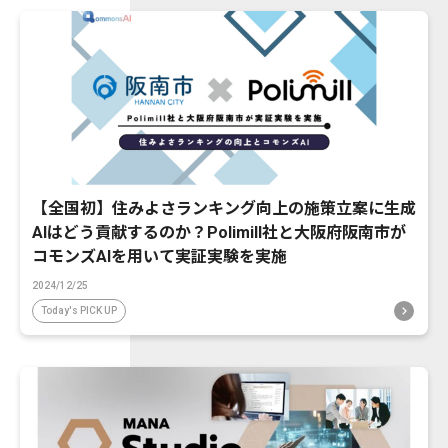
【全国初】住みよさランキング向上の施策立案に生成
AIはどう貢献するのか？Polimill社と大阪府阪南市が
コモンズAIを用いて実証実験を実施
2024/12/25
Today's PICK UP