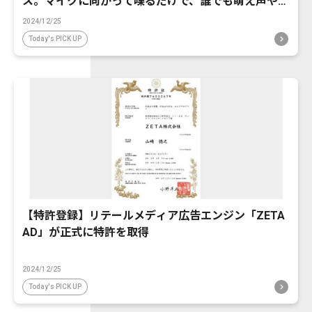
ス。マイクに向かって喋るだけで、誰でも萌え声やイ
ケボ風に音声変換が可能に。
2024/12/25
Today's PICK UP
【特許登録】リテールメディア広告エンジン「ZETA
AD」が正式に特許を取得
2024/12/25
Today's PICK UP