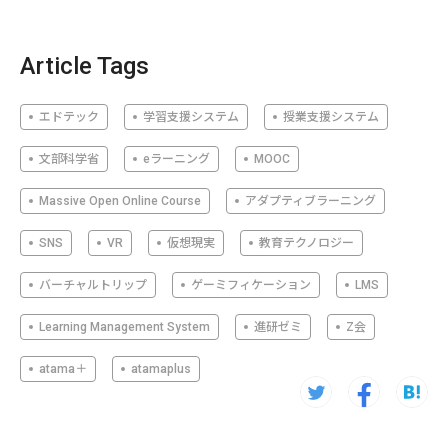
Article Tags
エドテック
学習支援システム
授業支援システム
文部科学省
eラーニング
MOOC
Massive Open Online Course
アダプティブラーニング
SNS
VR
仮想現実
教育テクノロジー
バーチャルトリップ
ゲーミフィケーション
LMS
Learning Management System
進研ゼミ
Z会
atama＋
atamaplus