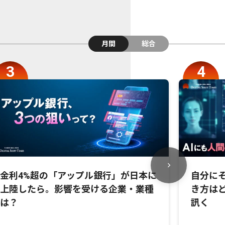
月間
総合
金利4%超の「アップル銀行」が日本に
自分にそ
上陸したら。影響を受ける企業・業種
き方は
は？
訊く