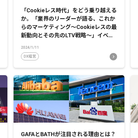
「Cookieレス時代」をどう乗り越える
か。「業界のリーダーが語る、これか
らのマーケティング～Cookieレスの最
新動向とその先のLTV戦略～」イベン
トレポート
2024/1/11
DX経営
GAFAとBATHが注目される理由とは？