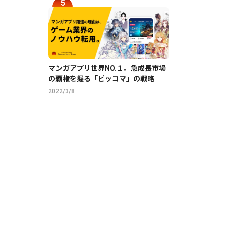
マンガアプリ世界NO.１。急成長市場
の覇権を握る「ピッコマ」の戦略
2022/3/8