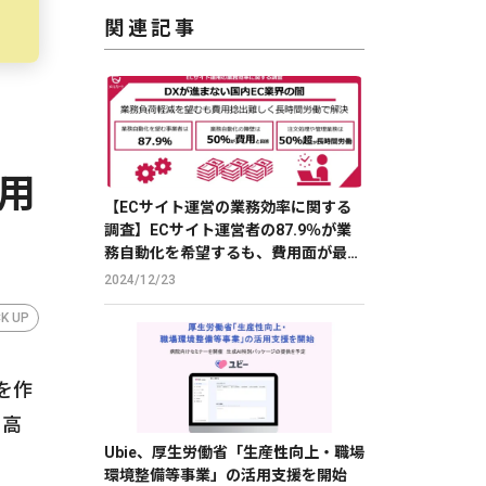
関連記事
用
【ECサイト運営の業務効率に関する
調査】ECサイト運営者の87.9％が業
務自動化を希望するも、費用面が最大
の障壁
2024/12/23
CK UP
日を作
中高
Ubie、厚生労働省「生産性向上・職場
環境整備等事業」の活用支援を開始