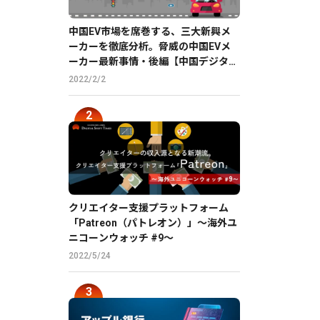
中国EV市場を席巻する、三大新興メ
ーカーを徹底分析。脅威の中国EVメ
ーカー最新事情・後編【中国デジタル
企業最前線】
2022/2/2
クリエイター支援プラットフォーム
「Patreon（パトレオン）」〜海外ユ
ニコーンウォッチ #9〜
2022/5/24