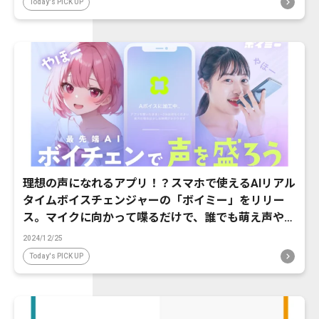
Today's PICK UP
理想の声になれるアプリ！？スマホで使えるAIリアル
タイムボイスチェンジャーの「ボイミー」をリリー
ス。マイクに向かって喋るだけで、誰でも萌え声やイ
ケボ風に音声変換が可能に。
2024/12/25
Today's PICK UP