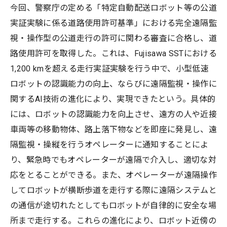
今回、警察庁の定める「特定自動配送ロボット等の公道
実証実験に係る道路使用許可基準」における完全遠隔監
視・操作型の公道走行の許可に関わる審査に合格し、道
路使用許可を取得した。これは、Fujisawa SSTにおける
1,200 kmを超える走行実証実験を行う中で、小型低速
ロボットの認識能力の向上、ならびに遠隔監視・操作に
関するAI技術の進化により、実現できたという。具体的
には、ロボットの認識能力を向上させ、遠方の人や近接
車両等の移動物体、路上落下物などを即座に発見し、遠
隔監視・操縦を行うオペレーターに通知することによ
り、緊急時でもオペレーターが遠隔で介入し、適切な対
応をとることができる。また、オペレーターが遠隔操作
してロボットが横断歩道を走行する際に遠隔システムと
の通信が途切れたとしてもロボットが自律的に安全な場
所まで走行する。これらの進化により、ロボット近傍の