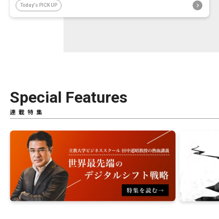
Today's PICK UP
Special Features
連載特集