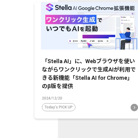
「Stella AI」に、Webブラウザを使い
ながらワンクリックで生成AIが利用で
きる新機能「Stella AI for Chrome」
のβ版を提供
2024/12/20
Today's PICK UP