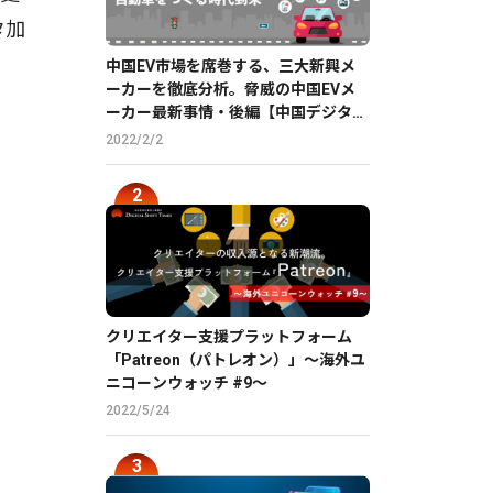
タ加
中国EV市場を席巻する、三大新興メ
ーカーを徹底分析。脅威の中国EVメ
ーカー最新事情・後編【中国デジタル
企業最前線】
2022/2/2
クリエイター支援プラットフォーム
「Patreon（パトレオン）」〜海外ユ
ニコーンウォッチ #9〜
2022/5/24