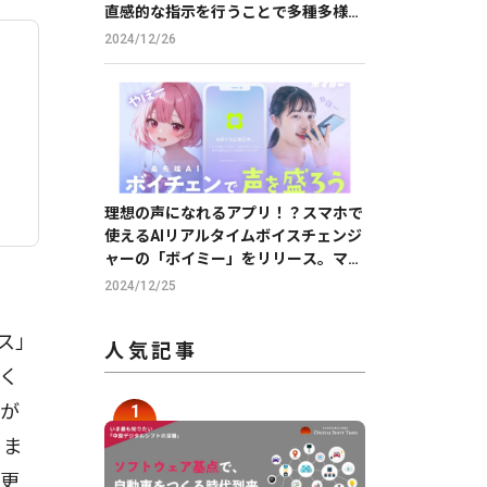
直感的な指示を行うことで多種多様な
帳票の読取りを実現
2024/12/26
理想の声になれるアプリ！？スマホで
使えるAIリアルタイムボイスチェンジ
ャーの「ボイミー」をリリース。マイ
クに向かって喋るだけで、誰でも萌え
2024/12/25
声やイケボ風に音声変換が可能に。
ビス」
人気記事
しく
用が
。ま
変更