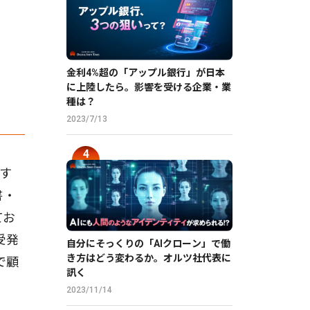
金利4%超の「アップル銀行」が日本
に上陸したら。影響を受ける企業・業
種は？
2023/7/13
信す
書・
てお
受発
自分にそっくりの「AIクローン」で働
き方はどう変わるか。オルツ社代表に
で顧
訊く
2023/11/14