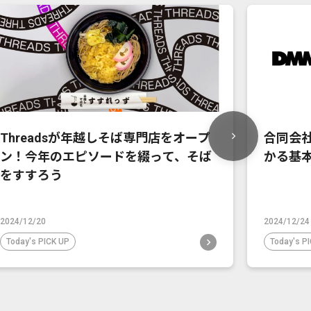
Threadsが年越しそば専門店をオープ
合同会社
ン！今年のエピソードを綴って、そば
かる基
をすすろう
2024/12/20
2024/12/24
Today's PICK UP
Today's P