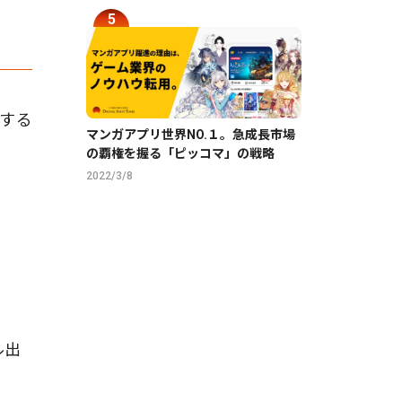
化する
マンガアプリ世界NO.１。急成長市場
の覇権を握る「ピッコマ」の戦略
2022/3/8
ル出