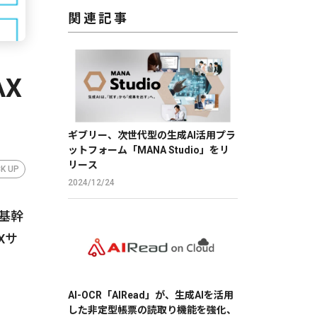
関連記事
AX
ギブリー、次世代型の生成AI活用プラ
ットフォーム「MANA Studio」をリ
リース
CK UP
2024/12/24
基幹
Xサ
AI-OCR「AIRead」が、生成AIを活用
した非定型帳票の読取り機能を強化、