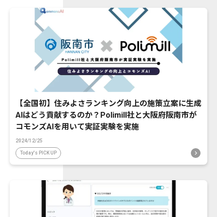
【全国初】住みよさランキング向上の施策立案に生成
AIはどう貢献するのか？Polimill社と大阪府阪南市が
コモンズAIを用いて実証実験を実施
2024/12/25
Today's PICK UP