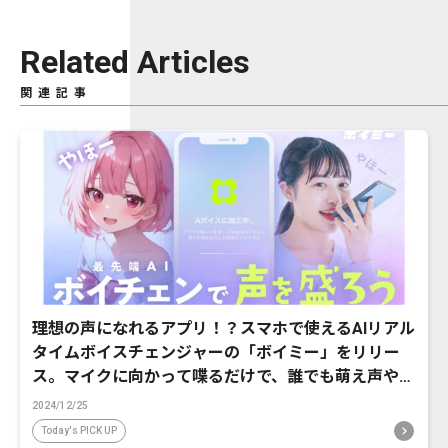
Related Articles
関連記事
理想の声になれるアプリ！？スマホで使えるAIリアル
タイムボイスチェンジャーの「ボイミー」をリリー
ス。マイクに向かって喋るだけで、誰でも萌え声やイ
ケボ風に音声変換が可能に。
2024/12/25
Today's PICK UP