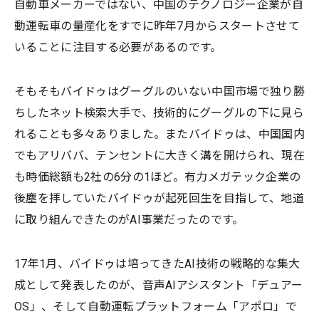
自動車メーカーではない、中国のテクノロジー企業が自
動運転車の量産化をすでに昨年7月からスタートさせて
いることに注目する必要があるのです。
そもそもバイドゥはグーグルのいない中国市場で独り勝
ちしたネット検索大手で、技術的にグーグルの下に見ら
れることも多々ありました。またバイドゥは、中国国内
でもアリババ、テンセントに大きく溝を開けられ、現在
も時価総額も2社の6分の1ほど。有力メガテック企業の
後塵を拝していたバイドゥが起死回生を目指して、地道
に取り組んできたのがAI事業だったのです。
17年1月、バイドゥは培ってきたAI技術の戦略的な集大
成として発表したのが、音声AIアシスタント「デュアー
OS」、そして自動運転プラットフォーム「アポロ」で