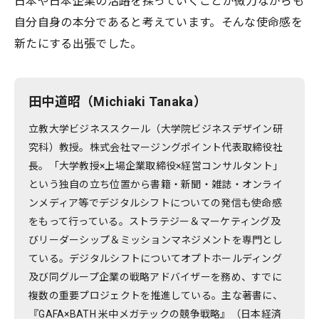
日本や日本企業の活路を探っていくことが微力ながらも
自分自身の本分であると考えています。そんな使命感を
新たにする出張でした。
田中道昭（Michiaki Tanaka）
立教大学ビジネススクール（大学院ビジネスデザイン研
究科）教授。株式会社マージングポイント代表取締役社
長。「大学教授×上場企業取締役×経営コンサルタント」
という独自の立ち位置から書籍・新聞・雑誌・オンライ
ンメディア等でデジタルシフトについての発信も使命感
をもって行っている。ストラテジー＆マーケティング及
びリーダーシップ＆ミッションマネジメントを専門とし
ている。デジタルシフトについてオプトホールディング
及び同グループ企業の戦略アドバイザーを務め、すでに
複数の重要プロジェクトを推進している。主な著書に、
『GAFA×BATH 米中メガテックの競争戦略』（日本経済