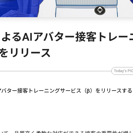
PTによるAIアバター接客トレー
をリリース
Today's PI
るAIアバター接客トレーニングサービス（β）をリリースす