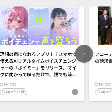
理想の声になれるアプリ！？スマホで
アコーデ
使えるAIリアルタイムボイスチェンジ
の請求書
ャーの「ボイミー」をリリース。マイ
クに向かって喋るだけで、誰でも萌え
声やイケボ風に音声変換が可能に。
2024/12/25
2024/12/24
Today's PICK UP
Today's P