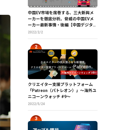
中国EV市場を席巻する、三大新興メ
ーカーを徹底分析。脅威の中国EVメ
ーカー最新事情・後編【中国デジタル
企業最前線】
2022/2/2
クリエイター支援プラットフォーム
「Patreon（パトレオン）」〜海外ユ
ニコーンウォッチ #9〜
2022/5/24