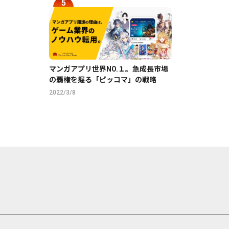
マンガアプリ世界NO.１。急成長市場
の覇権を握る「ピッコマ」の戦略
2022/3/8