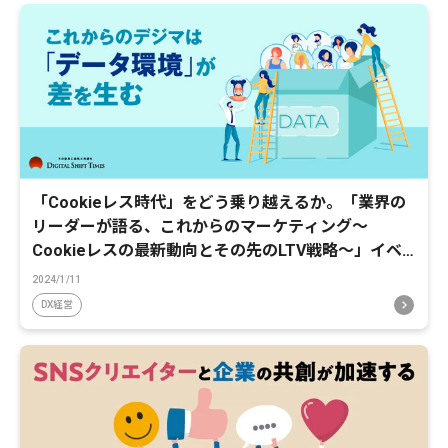
「Cookieレス時代」をどう乗り越えるか。「業界の
リーダーが語る、これからのマーケティング～
Cookieレスの最新動向とその先のLTV戦略～」イベ
ントレポート
2024/1/11
DX経営