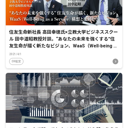
住友生命新社長 高田幸徳氏×立教大学ビジネススクー
ル 田中道昭教授対談。“あなたの未来を強くする”住
友生命が描く新たなビジョン、WaaS（Well-being as
a Service）構想とは何か？
2021/4/1
DX経営