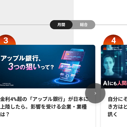
月間
総合
金利4%超の「アップル銀行」が日本に
自分にそ
上陸したら。影響を受ける企業・業種
き方は
は？
訊く