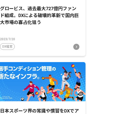
グロービス、過去最大727億円ファン
ド組成。DXによる破壊的革新で国内巨
大市場の寡占化狙う
2023/7/20
DX経営
日本スポーツ界の常識や慣習をDXでア