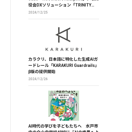
役会DXソリューション「TRINITY
BOARD」に株価分析機能を提供
2024/12/25
カラクリ、日本語に特化した生成AIガ
ードレール「KARAKURI Guardrails」
β版の提供開始
2024/12/26
AI時代の学びを子どもたちへ 水戸市