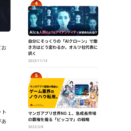
自分にそっくりの「AIクローン」で働
てお
き方はどう変わるか。オルツ社代表に
訊く
2023/11/14
ット
マンガアプリ世界NO.１。急成長市場
の覇権を握る「ピッコマ」の戦略
があ
2022/3/8