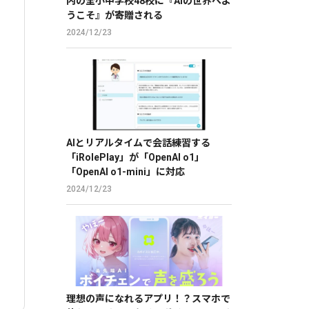
内の全小中学校48校に『AIの世界へよ
うこそ』が寄贈される
2024/12/23
AIとリアルタイムで会話練習する
「iRolePlay」が「OpenAI o1」
「OpenAI o1-mini」に対応
2024/12/23
理想の声になれるアプリ！？スマホで