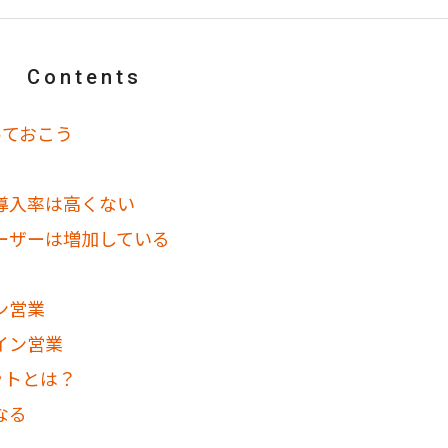
Contents
っておこう
導入率は高くない
ーザーは増加している
ン営業
イン営業
ットとは？
なる