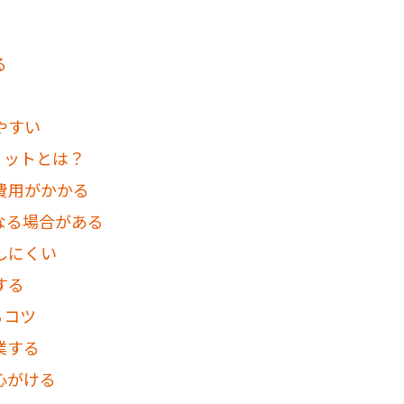
る
やすい
リットとは？
費用がかかる
なる場合がある
しにくい
する
るコツ
業する
心がける