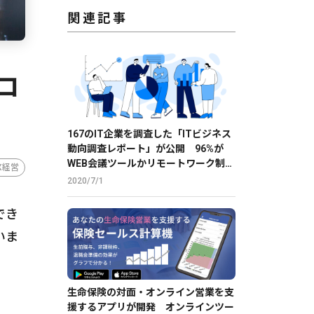
関連記事
コ
167のIT企業を調査した「ITビジネス
動向調査レポート」が公開 96%が
WEB会議ツールかリモートワーク制度
X経営
を導入
2020/7/1
でき
いま
生命保険の対面・オンライン営業を支
援するアプリが開発 オンラインツー