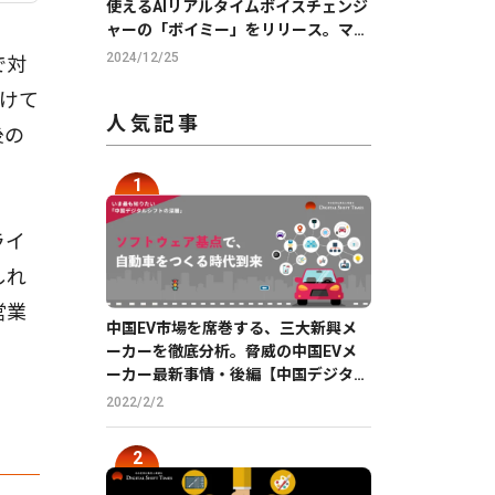
使えるAIリアルタイムボイスチェンジ
ャーの「ボイミー」をリリース。マイ
クに向かって喋るだけで、誰でも萌え
2024/12/25
で対
声やイケボ風に音声変換が可能に。
けて
人気記事
後の
ライ
しれ
営業
中国EV市場を席巻する、三大新興メ
ーカーを徹底分析。脅威の中国EVメ
ーカー最新事情・後編【中国デジタル
企業最前線】
2022/2/2