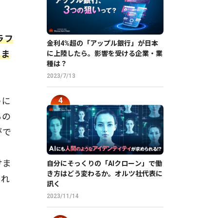
ラフ
金利4%超の「アップル銀行」が日本
さま
に上陸したら。影響を受ける企業・業
種は？
2023/7/13
うに
るの
がで
けま
自分にそっくりの「AIクローン」で働
き方はどう変わるか。オルツ社代表に
まれ
訊く
2023/11/14