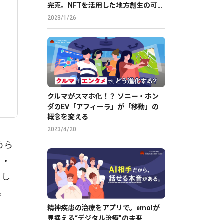
完売。NFTを活用した地方創生の可能
性に迫る
2023/1/26
クルマがスマホ化！？ ソニー・ホン
ダのEV「アフィーラ」が「移動」の
概念を変える
2023/4/20
めら
カ・
まし
。
精神疾患の治療をアプリで。emolが
見据える“デジタル治療”の未来