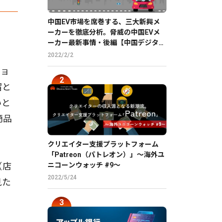
中国EV市場を席巻する、三大新興メ
ーカーを徹底分析。脅威の中国EVメ
ーカー最新事情・後編【中国デジタル
企業最前線】
2022/2/2
ショ
宿と
いと
商品
クリエイター支援プラットフォーム
「Patreon（パトレオン）」〜海外ユ
ニコーンウォッチ #9〜
（店
2022/5/24
見た