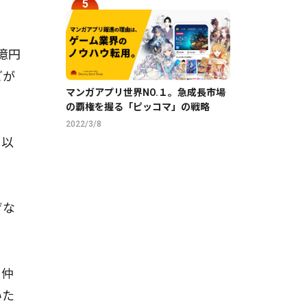
億円
どが
マンガアプリ世界NO.１。急成長市場
の覇権を握る「ピッコマ」の戦略
2022/3/8
ま以
ぜな
の仲
いた