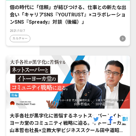
個の時代に「信頼」が結びつける、仕事との新たな出
会い「キャリアSNS『YOUTRUST』×コラボレーショ
ンSNS『Spready』対談（後編）」
2021/10/7
カルチャー
大手各社が黒字化に苦悩するネットスーパーとイトー
ヨーカ堂のコミュニティ戦略に迫る。イトーヨーカ堂
山本哲也社長×立教大学ビジネススクール田中道昭教