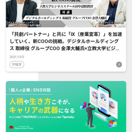
「共創パートナー」と共に「IX（産業変革）」を加速
していく、新COOの挑戦。デジタルホールディング
ス 取締役 グループCOO 金澤大輔氏×立教大学ビジネ
ススクール田中道昭教授対談
2021/10/5
DX経営