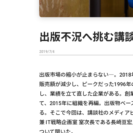
出版不況へ挑む講
2019/7/4
出版市場の縮小が止まらない―。2018
販売額が減少し、ピークだった1996
し、業績を立て直した企業がある。創業
て、2015年に組織を再編。出版物ベ
る。そこで今回は、講談社のメディア
兼 IT戦略企画室 室次長である長崎
ついて聞いた。