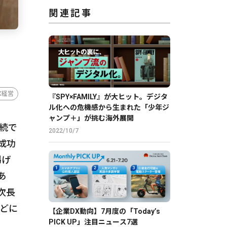
関連記事
X経営
『SPY×FAMILY』が大ヒット。デジタ
ル化への危機感から生まれた「少年ジ
ャンプ＋」が挑む海外展開
連続で
2022/10/7
成功
掲げ
あ
次長
などに
【企業DX動向】7月度の「Today’s
PICK UP」注目ニュース7選