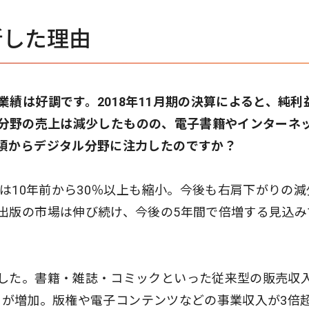
断した理由
績は好調です。2018年11月期の決算によると、純利
増。紙分野の売上は減少したものの、電子書籍やインターネ
頃からデジタル分野に注力したのですか？
場は10年前から30％以上も縮小。今後も右肩下がりの減
出版の市場は伸び続け、今後の5年間で倍増する見込み
した。書籍・雑誌・コミックといった従来型の販売収
oB）が増加。版権や電子コンテンツなどの事業収入が3倍