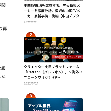
年間
中国EV市場を席巻する、三大新興メ
ーカーを徹底分析。脅威の中国EVメ
ーカー最新事情・後編【中国デジタル
企業最前線】
2022/2/2
の再
クリエイター支援プラットフォーム
は厳
「Patreon（パトレオン）」〜海外ユ
した
ニコーンウォッチ #9〜
2022/5/24