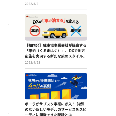
2022/8/2
【福岡発】駐車場事業会社が提案する
「車泊（くるまはく）」。 DXで地方
創生を実現する新たな旅のスタイルと
は？
2022/9/22
ポーラがサブスク事業に参入！ 前例
のない新しいモデルのサービスをスピ
ーディに開発できた秘訣とは