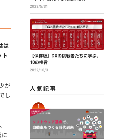
2023/5/31
益は
ット
【保存版】DXの挑戦者たちに学ぶ、
10の格言
2022/10/3
少が
人気記事
でし
入
超に