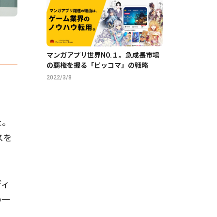
マンガアプリ世界NO.１。急成長市場
の覇権を握る「ピッコマ」の戦略
2022/3/8
た。
スを
ディ
の一